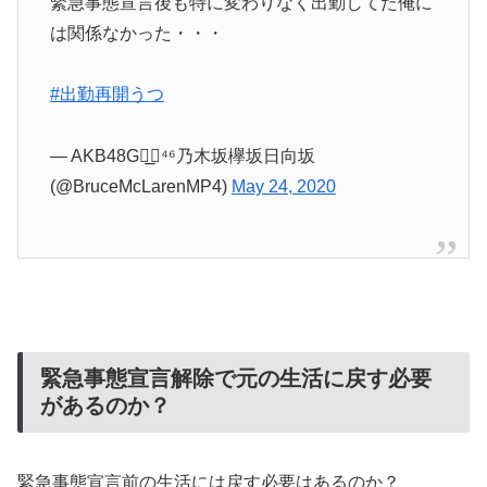
緊急事態宣言後も特に変わりなく出勤してた俺に
は関係なかった・・・
#出勤再開うつ
— AKB48G◢͟￨⁴⁶乃木坂欅坂日向坂
(@BruceMcLarenMP4)
May 24, 2020
緊急事態宣言解除で元の生活に戻す必要
があるのか？
緊急事態宣言前の生活には戻す必要はあるのか？