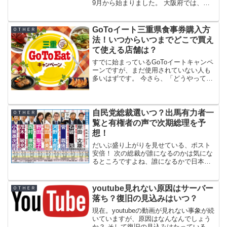
9月から始まりました。 大阪府では、期
限はいつからいつまで食事券購入の受付
ができるのか？ 対象店舗はどこなのかな
どの疑問を調査していきます。 参加する
GoToイート三重県食事券購入方
ＯＴＨＥＲ
店舗は、感...
法！いつからいつまでどこで買え
て使える店舗は？
すでに始まっているGoToイートキャンペ
ーンですが、まだ使用されていない人も
多いはずです。 今さら、「どうやって買
うの？」「どうやって使うの？」という
人もいますよね？ 今回は今さら聞けな
い？そんな人への記事になります。 今回
は三重県をピック...
自民党総裁選いつ？出馬有力者一
ＯＴＨＥＲ
覧と有権者の声で次期総理を予
想！
だいぶ盛り上がりを見せている、ポスト
安倍！ 次の総裁が誰になるのかは気にな
るところですよね、誰になるかで日本の
運命はだいぶ左右されますから・・。 そ
こで今回は「」というタイトルで紹介し
ていきますね。 個人的にも気になってい
youtube見れない原因はサーバー
ＯＴＨＥＲ
るニュースです。 ...
落ち？復旧の見込みはいつ？
現在。youtubeの動画が見れない事象が続
いていますが、原因はなんなんでしょう
か？ そして復旧の見込みはたっているの