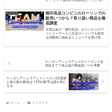
でしょうか？ 少し調べていきます！！
「」 Contents1 1.1 Twitterの声は？2 まと
め If you’r...
無印良品コンビニのローソンでの
ＯＴＨＥＲ
販売いつから？取り扱い商品を徹
底調査
今回はあの「無印良品」がコンビニのフ
ァミリーマートに次ぎローソンでも販売
を試験的に始めるとニュースを受け気に
なる事があり記事にしています。 そこで
気になったのが販売はいつからされるの
か？ 取り扱い商品どんなものなのか？と
いう事です。 商品に...
ケンガンアシュラアニメのシーズン２全
何話まで？地上波の再放送いつか考察
ケンガンアシュラアニメシーズン2主題歌
と挿入歌の曲名は？EDの歌手は誰か気に
なる
ホーム
ＯＴＨＥＲ