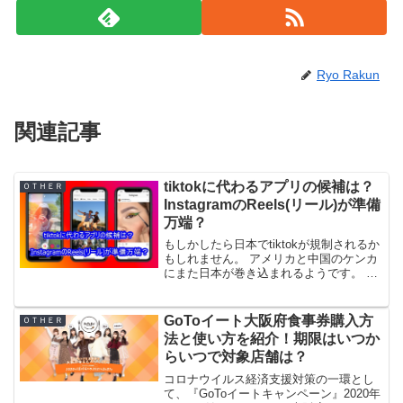
Ryo Rakun
関連記事
tiktokに代わるアプリの候補は？
ＯＴＨＥＲ
InstagramのReels(リール)が準備
万端？
もしかしたら日本でtiktokが規制されるか
もしれません。 アメリカと中国のケンカ
にまた日本が巻き込まれるようです。 ス
ネ夫かよ・・・。 今後、もしもtiktokが
なくなってしまったら次に変わるアプリ
の候補はどんなものがあるのでしょう
GoToイート大阪府食事券購入方
ＯＴＨＥＲ
か？ ...
法と使い方を紹介！期限はいつか
らいつで対象店舗は？
コロナウイルス経済支援対策の一環とし
て、『GoToイートキャンペーン』2020年