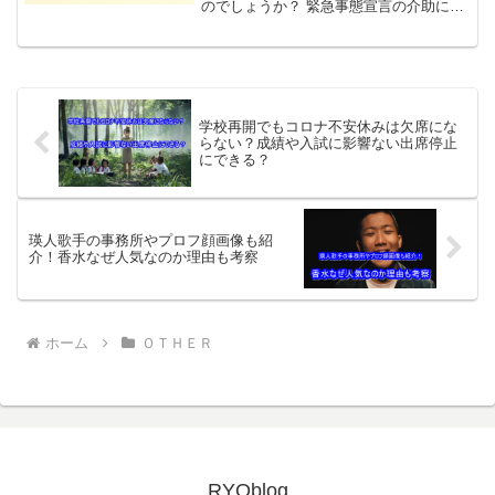
のでしょうか？ 緊急事態宣言の介助に伴
い、不安な思いをされている方も多いの
ではないでしょうか・・・。 出勤自体を
テレワークで行われていた方たちの出勤
が再開するかも？と...
学校再開でもコロナ不安休みは欠席にな
らない？成績や入試に影響ない出席停止
にできる？
瑛人歌手の事務所やプロフ顔画像も紹
介！香水なぜ人気なのか理由も考察
ホーム
ＯＴＨＥＲ
RYOblog