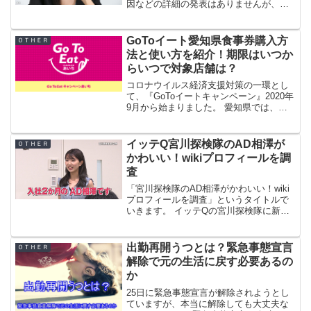
因などの詳細の発表はありませんが、各
メディアが一斉に報道していますね。 人
気女優さんの突然の訃報に各方面パニッ
ク状態です。 ここでは、竹内結子さんの
GoToイート愛知県食事券購入方
ＯＴＨＥＲ
代表作と言っ...
法と使い方を紹介！期限はいつか
らいつで対象店舗は？
コロナウイルス経済支援対策の一環とし
て、『GoToイートキャンペーン』2020年
9月から始まりました。 愛知県では、い
つからいつまで食事券購入の受付ができ
るのか？ 様々な疑問を取り上げていきま
すね！ 参加する店舗は、感染症対策を実
イッテQ宮川探検隊のAD相澤が
ＯＴＨＥＲ
施している...
かわいい！wikiプロフィールを調
査
「宮川探検隊のAD相澤がかわいい！wiki
プロフィールを調査」というタイトルで
いきます。 イッテQの宮川探検隊に新隊
員が登場しましたね。 入社2か月での登
場ですので、楽しみなメンバーですね。
さっそくネイルに日焼け止めと、今時感
出勤再開うつとは？緊急事態宣言
ＯＴＨＥＲ
満載でおもし...
解除で元の生活に戻す必要あるの
か
25日に緊急事態宣言が解除されようとし
ていますが、本当に解除しても大丈夫な