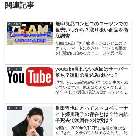
関連記事
無印良品コンビニのローソンでの
ＯＴＨＥＲ
販売いつから？取り扱い商品を徹
底調査
今回はあの「無印良品」がコンビニのフ
ァミリーマートに次ぎローソンでも販売
を試験的に始めるとニュースを受け気に
なる事があり記事にしています。 そこで
気になったのが販売はいつからされるの
か？ 取り扱い商品どんなものなのか？と
youtube見れない原因はサーバー
ＯＴＨＥＲ
いう事です。 商品に...
落ち？復旧の見込みはいつ？
現在。youtubeの動画が見れない事象が続
いていますが、原因はなんなんでしょう
か？ そして復旧の見込みはたっているの
でしょうか？ 少し調べていきます！！
「」 Contents1 1.1 Twitterの声は？2 まと
め If you’r...
誉田哲也にとってストロベリーナ
ＯＴＨＥＲ
イト姫川玲子の存在とは？竹内結
子死去で次回作の代役は？
今回は、2020年9月27日に速報が飛び込
んできた、女優の竹内結子さん死去。 死