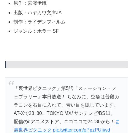
原作：宮澤伊織
出版：ハヤカワ文庫JA
制作：ライデンフィルム
ジャンル：ホラー SF
「裏世界ピクニック」第5話「ステーション・フ
ェブラリー」本日放送！ ちなみに、空魚は普段カ
ラコンを右目に入れて、青い目を隠しています。
AT-Xで23 :30、TOKYO MX/ サンテレビ/BS11、
配信のdアニメストア、ニコニコで24 :30から！
#
裏世界ピクニック
pic.twitter.com/oPpzPUiiwd