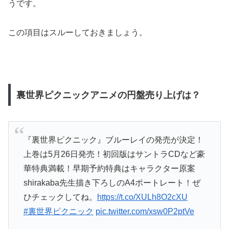
うです。
この項目はスルーしておきましょう。
裏世界ピクニックアニメの円盤売り上げは？
『裏世界ピクニック』ブルーレイの発売が決定！
上巻は5月26日発売！初回版はサントラCDなど豪
華特典満載！早期予約特典はキャラクター原案
shirakaba先生描き下ろしのA4ポートレート！ぜ
ひチェックしてね。
https://t.co/XULh8O2cXU
#裏世界ピクニック
pic.twitter.com/xsw0P2ptVe