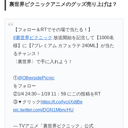
裏世界ピクニックアニメのグッズ売り上げは？
【フォロー＆RTでその場で当たる！】
#裏世界ピクニック
放送開始を記念して【1000名
様】に【7プレミアム カフェラテ 240ML】が当た
るチャンス！
〈裏世界〉で手に入れよう！
①
@OthersidePicnic
をフォロー
②1/4 24:30～1/19 11：59 にこの投稿をRT
③▼クリック
https://t.co/lyciiXdtBe
pic.twitter.com/DGN1MbncHU
— TVアニメ「裏世界ピクニック」公式