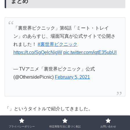
まとめ
「裏世界ピクニック」第6話「ミート・トレイ
ン」のあらすじ、場面写真が公式サイトで公開さ
れました！
#裏世界ピクニック
https://t.co/SgQelcNigW
pic.twitter.com/iqtE35ubUl
— TVアニメ「裏世界ピクニック」公式
(@OthersidePicnic)
February 5, 2021
「」というタイトルで紹介してきました。
個人的にも面白いアニメだと思っていますので、すこしで
プライバシーポリシー
特定商取引法に基づく表記
お問い合わせ