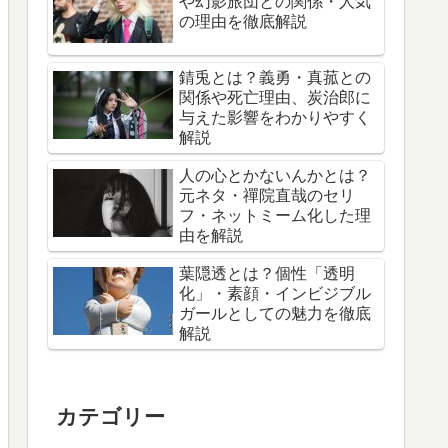
や幻影旅団との関係・人気
の理由を徹底解説
錆兎とは？義勇・真菰との
関係や死亡理由、炭治郎に
与えた影響をわかりやすく
解説
人の心とかないんかとは？
元ネタ・禪院直哉のセリ
フ・ネットミーム化した理
由を解説
葉隠透とは？個性「透明
化」・素顔・インビジブル
ガールとしての魅力を徹底
解説
カテゴリー