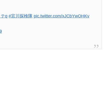
テq
#宮川探検隊
pic.twitter.com/xJCbYwOHKv
19