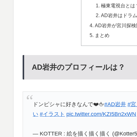
極東電視台とは
AD岩井はドラ
AD岩井が宮川探
まとめ
AD岩井のプロフィールは？
ドンピシャに好きなんで❤️🖕
#AD岩井
#
い
#イラスト
pic.twitter.com/KZI5Bn2xWN
— KOTTER : 絵を描く描く描く (@Kotter5