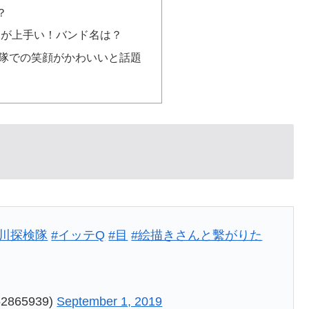
？
ムが上手い！バンド名は？
検隊での笑顔がかわいいと話題
宮川探検隊
#イッテQ
#目
#絵描きさんと繫がりた
2865939)
September 1, 2019