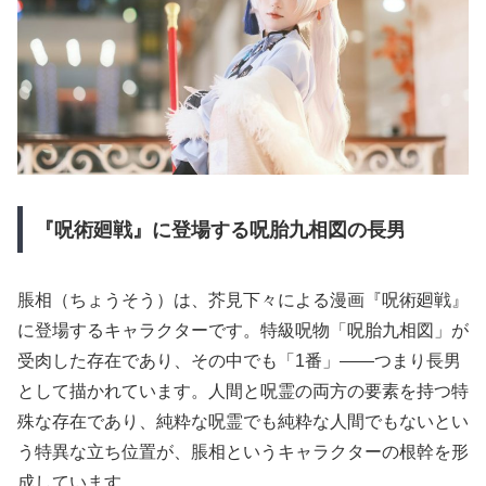
『呪術廻戦』に登場する呪胎九相図の長男
脹相（ちょうそう）は、芥見下々による漫画『呪術廻戦』
に登場するキャラクターです。特級呪物「呪胎九相図」が
受肉した存在であり、その中でも「1番」——つまり長男
として描かれています。人間と呪霊の両方の要素を持つ特
殊な存在であり、純粋な呪霊でも純粋な人間でもないとい
う特異な立ち位置が、脹相というキャラクターの根幹を形
成しています。