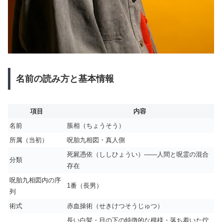
名前の読み方と基本情報
項目
内容
名前
脹相（ちょうそう）
所属（当初）
呪胎九相図・真人側
死屍憑依（ししひょうい）——人間と呪霊の混合
分類
存在
呪胎九相図内の序
1番（長男）
列
術式
赤血操術（せきけつそうじゅつ）
長い白髪・目の下の特徴的な模様・落ち着いた佇