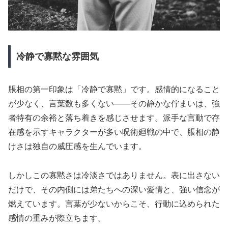
冷静で寡黙な雰囲気
脹相の第一印象は「冷静で寡黙」です。感情的になること
が少なく、言葉数も多くない——その静かな佇まいは、強
者特有の余裕と落ち着きを感じさせます。派手な言動で存
在感を示すキャラクターが多い呪術廻戦の中で、脹相の静
けさは独自の威圧感を生んでいます。
しかしこの寡黙さは冷淡さではありません。表に出さない
だけで、その内側には弟たちへの深い愛情と、強い信念が
燃えています。言葉が少ないからこそ、行動に込められた
感情の重みが際立ちます。