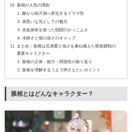
脹相が人気の理由
敵から味方側へ変化するドラマ性
弟思いな兄としての魅力
赤血操術を使った戦闘のかっこよさ
冷静さと情の深さのギャップ
まとめ：脹相は兄弟愛と強さを兼ね備えた呪術廻戦の
重要キャラクター
脹相の正体・能力・関係性の振り返り
脹相を理解するうえで押さえたいポイント
脹相とはどんなキャラクター？