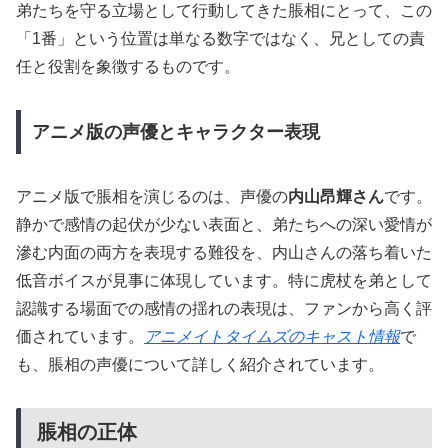
弟たちを守る立場として行動してきた脹相にとって、この
「1番」という位置は単なる数字ではなく、兄としての責
任と役割を象徴するものです。
アニメ版の声優とキャラクター表現
アニメ版で脹相を演じるのは、声優の
内山昂輝さん
です。
静かで感情の起伏が少ない表面と、弟たちへの深い愛情が
滲む内面の両方を表現する難役を、内山さんの落ち着いた
低音ボイスが見事に体現しています。特に虎杖を弟として
認識する場面での感情の揺れの表現は、ファンから高く評
価されています。
アニメイトタイムズのキャスト情報
で
も、脹相の声優について詳しく紹介されています。
脹相の正体