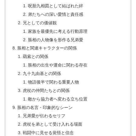
呪胎九相図として結ばれた絆
弟たちへの深い愛情と責任感
兄としての価値観
家族を最優先に考える行動原理
脹相の人物像を形作る兄弟愛
脹相と関連キャラクターの関係
羂索との関係
脹相の出生や運命に関わる存在
九十九由基との関係
物語後半で関わる重要人物
虎杖の仲間たちとの関係
敵から協力者へ変わる立ち位置
脹相の名言・印象的なシーン
兄弟愛が伝わるセリフ
虎杖を弟として受け入れる場面
戦闘中に見せる覚悟と信念