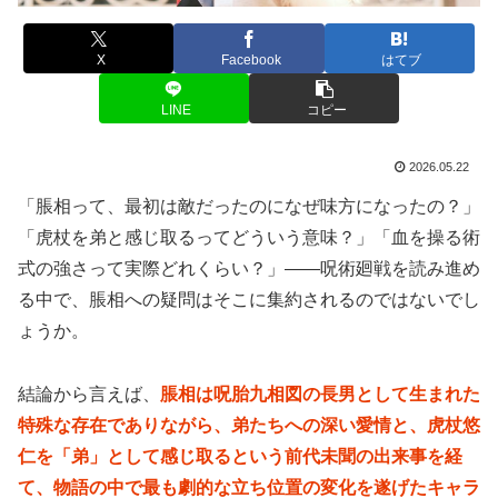
X
Facebook
はてブ
LINE
コピー
2026.05.22
「脹相って、最初は敵だったのになぜ味方になったの？」
「虎杖を弟と感じ取るってどういう意味？」「血を操る術
式の強さって実際どれくらい？」——呪術廻戦を読み進め
る中で、脹相への疑問はそこに集約されるのではないでし
ょうか。
結論から言えば、
脹相は呪胎九相図の長男として生まれた
特殊な存在でありながら、弟たちへの深い愛情と、虎杖悠
仁を「弟」として感じ取るという前代未聞の出来事を経
て、物語の中で最も劇的な立ち位置の変化を遂げたキャラ