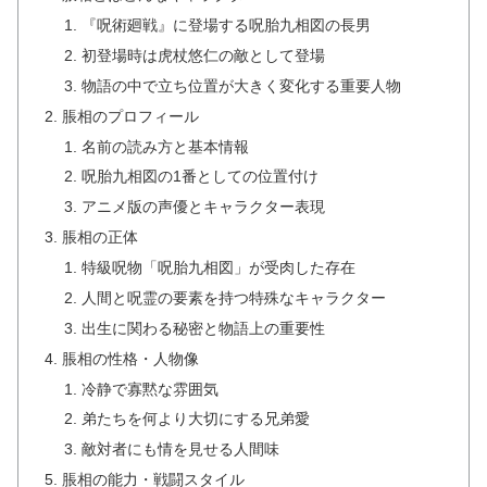
『呪術廻戦』に登場する呪胎九相図の長男
初登場時は虎杖悠仁の敵として登場
物語の中で立ち位置が大きく変化する重要人物
脹相のプロフィール
名前の読み方と基本情報
呪胎九相図の1番としての位置付け
アニメ版の声優とキャラクター表現
脹相の正体
特級呪物「呪胎九相図」が受肉した存在
人間と呪霊の要素を持つ特殊なキャラクター
出生に関わる秘密と物語上の重要性
脹相の性格・人物像
冷静で寡黙な雰囲気
弟たちを何より大切にする兄弟愛
敵対者にも情を見せる人間味
脹相の能力・戦闘スタイル