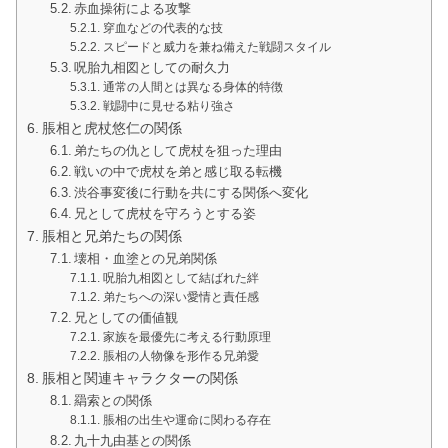
赤血操術による攻撃
穿血などの代表的な技
スピードと威力を兼ね備えた戦闘スタイル
呪胎九相図としての耐久力
通常の人間とは異なる身体的特徴
戦闘中に見せる粘り強さ
脹相と虎杖悠仁の関係
弟たちの仇として虎杖を狙った理由
戦いの中で虎杖を弟と感じ取る転機
渋谷事変後に行動を共にする関係へ変化
兄として虎杖を守ろうとする姿
脹相と兄弟たちの関係
壊相・血塗との兄弟関係
呪胎九相図として結ばれた絆
弟たちへの深い愛情と責任感
兄としての価値観
家族を最優先に考える行動原理
脹相の人物像を形作る兄弟愛
脹相と関連キャラクターの関係
羂索との関係
脹相の出生や運命に関わる存在
九十九由基との関係