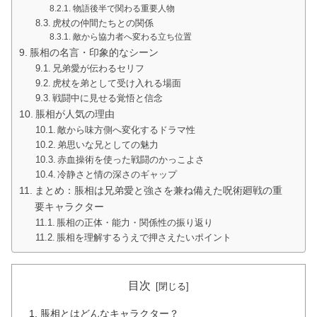
物語後半で関わる重要人物
虎杖の仲間たちとの関係
敵から協力者へ変わる立ち位置
脹相の名言・印象的なシーン
兄弟愛が伝わるセリフ
虎杖を弟として受け入れる場面
戦闘中に見せる覚悟と信念
脹相が人気の理由
敵から味方側へ変化するドラマ性
弟思いな兄としての魅力
赤血操術を使った戦闘のかっこよさ
冷静さと情の深さのギャップ
まとめ：脹相は兄弟愛と強さを兼ね備えた呪術廻戦の重
要キャラクター
脹相の正体・能力・関係性の振り返り
脹相を理解するうえで押さえたいポイント
目次
脹相とはどんなキャラクター？