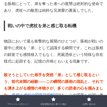
る脹相にとって、弟を奪った者への復讐は絶対的な使命で
あり、虎杖への敵意は純粋な兄弟愛の裏返しでした。
戦いの中で虎杖を弟と感じ取る転機
物語において最も衝撃的な展開のひとつが、脹相が戦いの
最中に虎杖を「弟」として認識する瞬間です。これは脹相
の錯覚でも感情移入でもなく、死屍憑依という特殊な存在
様式に起因する、記憶の共鳴ともいえる現象です。
殺そうとしていた相手を突然「弟」として感じ取るとい
う、前代未聞の経験——この瞬間の脹相の混乱と、それで
も湧き上がる感情の本物さが、多くの読者の心を掴みまし
た。
脹相と虎杖の関係詳細解説
でも、この場面への深い考
察が行われています。
プライバシーポリシー
特定商取引法に基づく表記
お問い合わせ