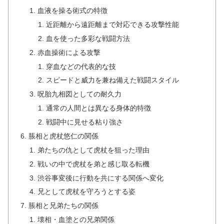
血液を操る術式の特徴
近距離から遠距離まで対応できる攻撃性能
血を使った多彩な戦闘方法
赤血操術による攻撃
穿血などの代表的な技
スピードと威力を兼ね備えた戦闘スタイル
呪胎九相図としての耐久力
通常の人間とは異なる身体的特徴
戦闘中に見せる粘り強さ
脹相と虎杖悠仁の関係
弟たちの仇として虎杖を狙った理由
戦いの中で虎杖を弟と感じ取る転機
渋谷事変後に行動を共にする関係へ変化
兄として虎杖を守ろうとする姿
脹相と兄弟たちの関係
壊相・血塗との兄弟関係