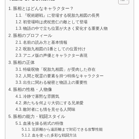
脹相とはどんなキャラクター？
『呪術廻戦』に登場する呪胎九相図の長男
初登場時は虎杖悠仁の敵として登場
物語の中で立ち位置が大きく変化する重要人物
脹相のプロフィール
名前の読み方と基本情報
呪胎九相図の1番としての位置付け
アニメ版の声優とキャラクター表現
脹相の正体
特級呪物「呪胎九相図」が受肉した存在
人間と呪霊の要素を持つ特殊なキャラクター
出生に関わる秘密と物語上の重要性
脹相の性格・人物像
冷静で寡黙な雰囲気
弟たちを何より大切にする兄弟愛
敵対者にも情を見せる人間味
脹相の能力・戦闘スタイル
血液を操る術式の特徴
近距離から遠距離まで対応できる攻撃性能
血を使った多彩な戦闘方法