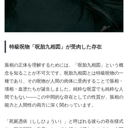
特級呪物「呪胎九相図」が受肉した存在
脹相の正体を理解するためには、「呪胎九相図」という概
念を知ることが不可欠です。呪胎九相図とは特級呪物の一
種であり、その呪物が人間の肉体に受肉することで脹相・
壊相・血塗たちが誕生しました。純粋な呪霊でも純粋な人
間でもない——この中間的な存在としての性質が、脹相の
能力と人間性の両方に深く関わっています。
「死屍憑依（ししひょうい）」と呼ばれる彼らの存在様式