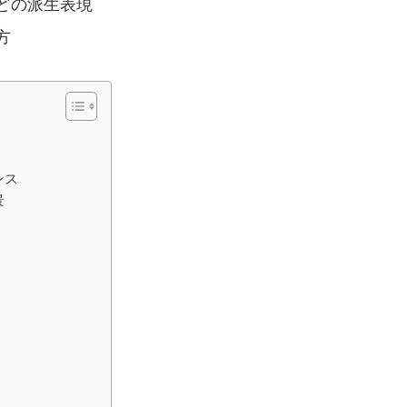
どの派生表現
方
ンス
景