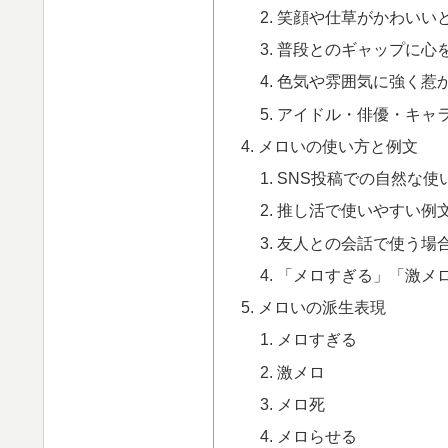
笑顔や仕草がかわいい
普段とのギャップに心
色気や雰囲気に強く惹
アイドル・俳優・キャラ
メロいの使い方と例文
SNS投稿での自然な使
推し活で使いやすい例
友人との会話で使う場
「メロすぎる」「激メ
メロいの派生表現
メロすぎる
激メロ
メロ死
メロらせる