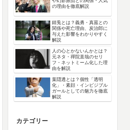
や幻影旅団との関係・人気
の理由を徹底解説
錆兎とは？義勇・真菰との
関係や死亡理由、炭治郎に
与えた影響をわかりやすく
解説
人の心とかないんかとは？
元ネタ・禪院直哉のセリ
フ・ネットミーム化した理
由を解説
葉隠透とは？個性「透明
化」・素顔・インビジブル
ガールとしての魅力を徹底
解説
カテゴリー