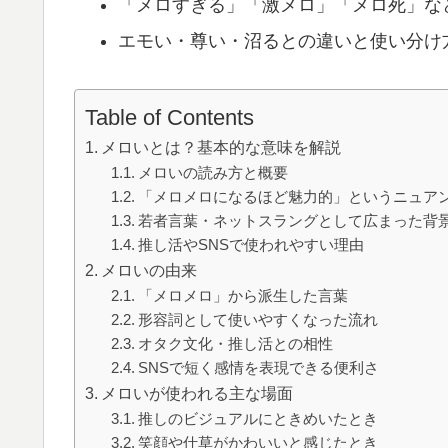
「メロすぎる」「激メロ」「メロ死」な
エモい・尊い・沼るとの違いと使い分け
Table of Contents
メロいとは？基本的な意味を解説
メロいの読み方と概要
「メロメロになるほど魅力的」というニュア
若者言葉・ネットスラングとして広まった背
推し活やSNSで使われやすい理由
メロいの由来
「メロメロ」から派生した言葉
形容詞として使いやすくなった流れ
オタク文化・推し活との相性
SNSで短く感情を表現できる便利さ
メロいが使われる主な場面
推しのビジュアルにときめいたとき
笑顔や仕草がかわいいと感じたとき