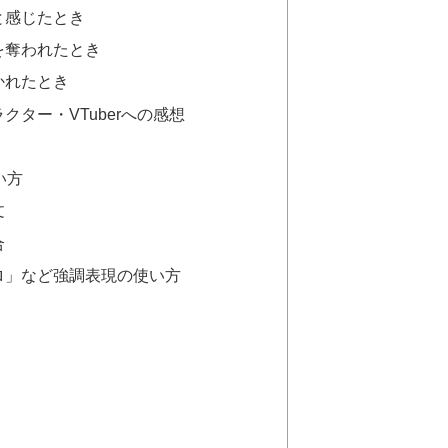
と感じたとき
を奪われたとき
かれたとき
クター・VTuberへの感想
い方
文
合
ロ」など強調表現の使い方