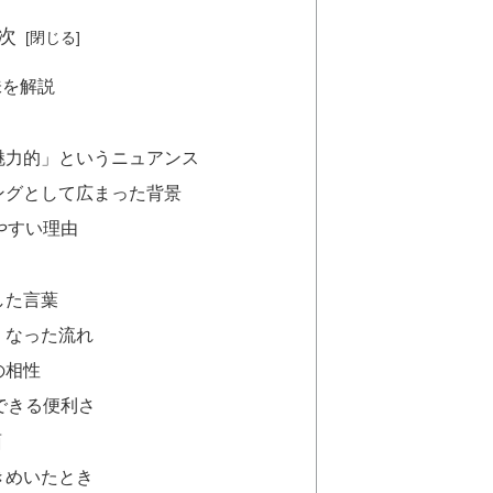
次
味を解説
魅力的」というニュアンス
ングとして広まった背景
やすい理由
した言葉
くなった流れ
の相性
できる便利さ
面
きめいたとき