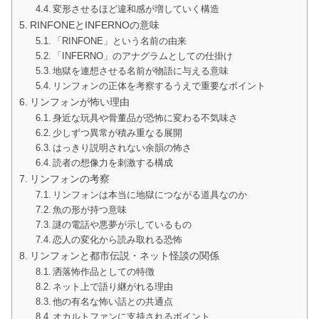
変形させるほど違和感が増していく構造
RINFONEとINFERNOの意味
「RINFONE」という名前の由来
「INFERNO」のアナグラムとしての仕掛け
地獄を連想させる名前が物語に与える意味
リンフォンの正体を考察するうえで重要なポイント
リンフォンが怖い理由
身近な玩具や骨董品が恐怖に変わる不気味さ
少しずつ異常が積み重なる展開
はっきり説明されない余韻の怖さ
読者の想像力を刺激する構成
リンフォンの考察
リンフォンは本当に地獄につながる道具なのか
魚の形が持つ意味
謎の電話や悪夢が示しているもの
恋人の変化から読み取れる恐怖
リンフォンと都市伝説・ネット怪談の関係
洒落怖作品としての特徴
ネット上で語り継がれる理由
他の有名な怖い話との共通点
オカルトファンに支持されるポイント