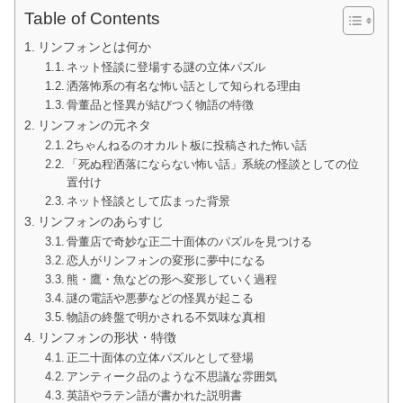
Table of Contents
リンフォンとは何か
ネット怪談に登場する謎の立体パズル
洒落怖系の有名な怖い話として知られる理由
骨董品と怪異が結びつく物語の特徴
リンフォンの元ネタ
2ちゃんねるのオカルト板に投稿された怖い話
「死ぬ程洒落にならない怖い話」系統の怪談としての位
置付け
ネット怪談として広まった背景
リンフォンのあらすじ
骨董店で奇妙な正二十面体のパズルを見つける
恋人がリンフォンの変形に夢中になる
熊・鷹・魚などの形へ変形していく過程
謎の電話や悪夢などの怪異が起こる
物語の終盤で明かされる不気味な真相
リンフォンの形状・特徴
正二十面体の立体パズルとして登場
アンティーク品のような不思議な雰囲気
英語やラテン語が書かれた説明書