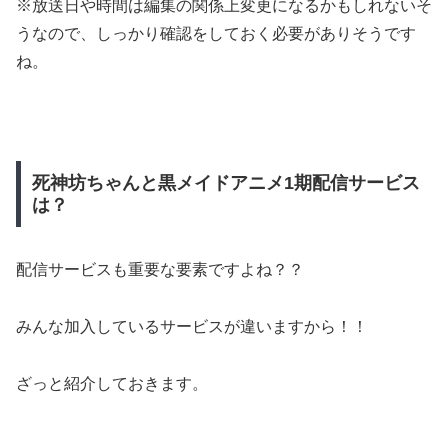
※放送日や時間は編集の関係上変更になるかもしれないそ
うなので、しっかり確認をしておく必要がありそうです
ね。
死神坊ちゃんと黒メイドアニメ1期配信サービス
は？
配信サービスも重要な要素ですよね？？
みんな加入しているサービスが違いますから！！
ざっと紹介しておきます。