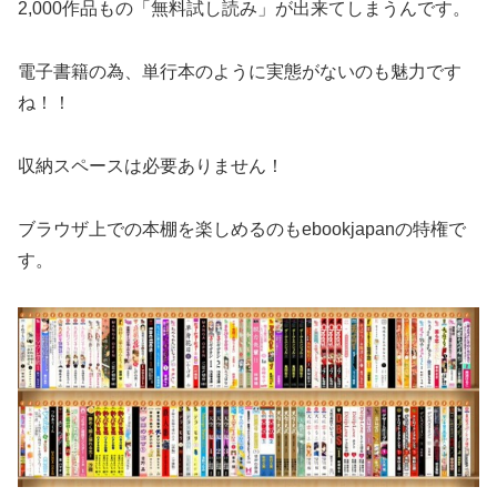
2,000作品もの「無料試し読み」が出来てしまうんです。
電子書籍の為、単行本のように実態がないのも魅力です
ね！！
収納スペースは必要ありません！
ブラウザ上での本棚を楽しめるのもebookjapanの特権で
す。