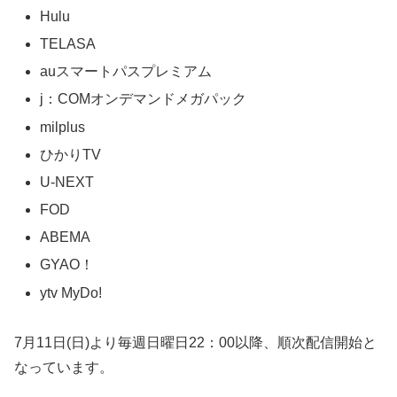
Hulu
TELASA
auスマートパスプレミアム
j：COMオンデマンドメガパック
milplus
ひかりTV
U-NEXT
FOD
ABEMA
GYAO！
ytv MyDo!
7月11日(日)より毎週日曜日22：00以降、順次配信開始と
なっています。