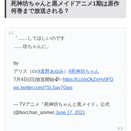
死神坊ちゃんと黒メイドアニメ1期は原作
何巻まで放送される？
「……してほしいのです
……坊ちゃんに」
by
アリス（cv.
#真野あゆみ
）
#死神坊ちゃん
7月4日(日)放送開始🥀✨
https://t.co/sOkZnHv0FD
pic.twitter.com/7SLSay7Gws
— TVアニメ『死神坊ちゃんと黒メイド』公式
(@bocchan_anime)
June 17, 2021