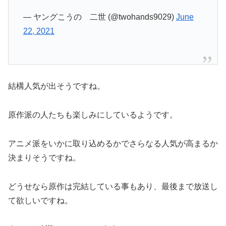
— ヤングこうの 二世 (@twohands9029)
June
22, 2021
結構人気が出そうですね。
原作派の人たちも楽しみにしているようです。
アニメ派をいかに取り込めるかでさらなる人気が高まるか
決まりそうですね。
どうせなら原作は完結している事もあり、最後まで放送し
て欲しいですね。