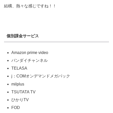
結構、熱々な感じですね！！
個別課金サービス
Amazon prime video
バンダイチャンネル
TELASA
j：COMオンデマンドメガパック
milplus
TSUTATA TV
ひかりTV
FOD