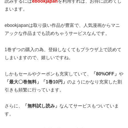
読みするには
ebookjapan
を利用すれば、お得に読めてし
まいます。
ebookjapanは取り扱い作品が豊富で、人気漫画からマニ
アックな作品までも読めちゃうサービスなんです。
1巻ずつの購入の為、登録しなくてもブラウザ上で読めて
しまいますので、嬉しいですね。
しかもセールやクーポンも充実していて、
「80%OFF」
や
「最大〇巻無料」
「1巻10円」
のようにかなり充実した割
引きも頻繁に行っています。
さらに、
「無料試し読み」
なんてサービスもついていま
す。