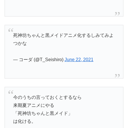
死神坊ちゃんと黒メイドアニメ化するしみてみよ
つかな
— コーダ (@T_Seishiro)
June 22, 2021
今のうちの言っておくとするなら
来期夏アニメにやる
「死神坊ちゃんと黒メイド」
は化ける。