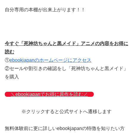
自分専用の本棚が出来上がります！！
今すぐ「死神坊ちゃんと黒メイド」アニメの内容をお得に
読む
①
ebookjapanのホームページにアクセス
②セールや割引きの確認をし「死神坊ちゃんと黒メイド」
を購入
＼ebookjapanでお得に原作を読む／
※クリックすると公式サイトへ遷移します
無料体験前に更に詳しいebookjapanの特徴を知りたい方