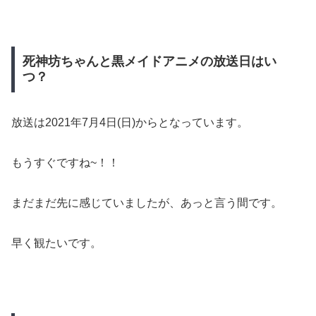
死神坊ちゃんと黒メイドアニメの放送日はい
つ？
放送は2021年7月4日(日)からとなっています。
もうすぐですね~！！
まだまだ先に感じていましたが、あっと言う間です。
早く観たいです。