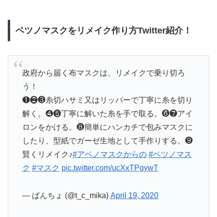
ベツノマスクをリメイク作り方Twitter紹介！
政府から届く布マスクは、リメイクで乗り切ろ
う！
❶❷❸糸切ハサミ又はリッパーで丁寧に糸を切り
解く。❹❺丁寧に解いた糸を手で取る。❻❼アイ
ロンをかける。❽簡単にハンカチで包みマスクに
したり、型紙でガーゼ生地として手作りする。❾
賢くリメイク♪
#アベノマスクからの
#ベツノマス
ク
#マスク
pic.twitter.com/ucXxTPgywT
— ぱんちょ (@t_c_mika)
April 19, 2020