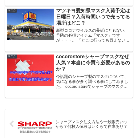
りていない状況でのこのニュースは大変
うれしいですよね。 では、実際販売は始
マツキヨ愛知県マスク入荷予定は
マスク
まったが購入できるの...
日曜日？入荷時間いつで売ってる
場所はどこ？
新型コロナウイルスの蔓延にともない、
予防の必須アイテム「マスク」です
が・・・。 「どこに行っても買えない」
「もう自宅の在庫がなくなるよ」なんて
人も多いのではないでしょうか？ そこで
今回は、大手ドラッグストアのマツキヨ
cocorostoreシャープマスクなぜ
マスク
の愛知県内、マスク入荷情...
人気？本当に今買う必要があるの
か？
今話題のシャープ製のマスクについて、
気になる事が多く調べる事にしてみまし
た。 cocoro storeでシャープのマスクが
購入できるという事で、とてつもない人
気を誇っています。 サイトがダウンした
り、購入方法が変更になったりと話題が
尽きませ...
シャープマスク注文方法や一般販売いつ
から？何枚入値段はいくらで在庫あり？