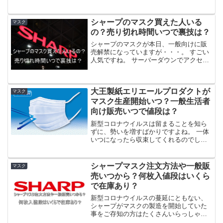
か？ 筆者も知らなかったのですが、なか
なか高性能でオシャレなので紹介してい
きますね。 オンラインで買えるのか？次
シャープのマスク買えた人いる
マスク
回の販売はい...
の？売り切れ時間いつで裏技は？
シャープのマスクが本日、一般向けに販
売解禁になっていますが・・・。 すごい
人気ですね。 サーバーダウンでアクセス
できない人が続出していたようです。 で
は、この争奪戦を制して買えた人はいる
のでしょうか？ また、実際に売り切れた
大王製紙エリエールプロダクトが
のか？売り切れた...
マスク
マスク生産開始いつ？一般生活者
向け販売いつで値段は？
新型コロナウイルスは留まることを知ら
ずに、勢いを増すばかりですよね。 一体
いつになったら収束してくれるのでしょ
うか・・・。 コロナと隣り合わせの生活
をするうえで、欠かせないマスクですが
大王製紙のエリエールプロダクトが生産
シャープマスク注文方法や一般販
マスク
開始との情報がありま...
売いつから？何枚入値段はいくら
で在庫あり？
新型コロナウイルスの蔓延にともない、
シャープがマスクの製造を開始していた
事をご存知の方はたくさんいらっしゃっ
たと思います。 マスクの供給が完全に足