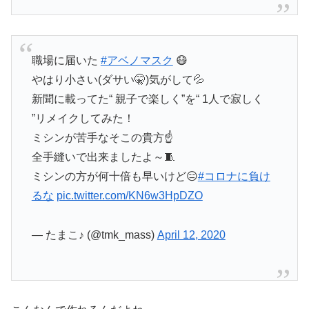
職場に届いた
#アベノマスク
😷
やはり小さい(ダサい🤫)気がして💦
新聞に載ってた“ 親子で楽しく”を“ 1人で寂しく
”リメイクしてみた！
ミシンが苦手なそこの貴方☝
全手縫いで出来ましたよ～🧵
ミシンの方が何十倍も早いけど😑
#コロナに負け
るな
pic.twitter.com/KN6w3HpDZO
— たまこ♪ (@tmk_mass)
April 12, 2020