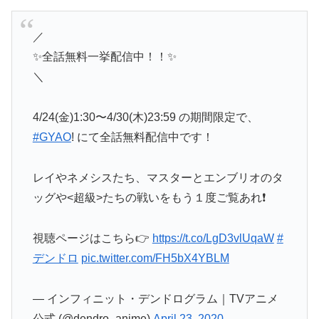
／
✨全話無料一挙配信中！！✨
＼
4/24(金)1:30〜4/30(木)23:59 の期間限定で、
#GYAO
! にて全話無料配信中です！
レイやネメシスたち、マスターとエンブリオのタ
ッグや<超級>たちの戦いをもう１度ご覧あれ❗
視聴ページはこちら👉
https://t.co/LgD3vlUqaW
#
デンドロ
pic.twitter.com/FH5bX4YBLM
— インフィニット・デンドログラム｜TVアニメ
公式 (@dendro_anime)
April 23, 2020