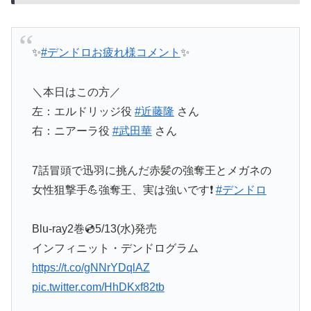
✨
#デンドロお疲れ様コメント
✨
＼本日はこの方／
左：エルドリッジ役
#近藤隆
さん
右：ニアーラ役
#武田華
さん
7話冒頭で迅羽に挑んだ赤髪の強奪王とメガネの
女性狙撃手💪強奪王、実は強いです❗
#デンドロ
Blu-ray2巻💿5/13(水)発売
インフィニット・デンドログラム
https://t.co/gNNrYDqlAZ
pic.twitter.com/HhDKxf82tb