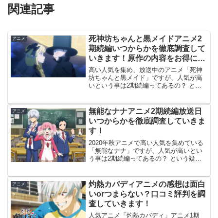
関連記事
死神坊ちゃんと黒メイドアニメ2
アニメ
期続編いつからかを徹底調査して
いきます！原作の内容をお得に読
む方法を紹介
高い人気を集め、放送中のアニメ「死神
坊ちゃんと黒メイド」ですが、人気が高
いという事は2期続編ってあるの？ とい
う疑問に直結しますよね？ やっぱりまだ
まだ見たいですよね・・・。 アニメの続
編制作にはいくつかの関門があるともい
無能なナナアニメ2期続編放送日
アニメ
われているので、そ...
いつからかを徹底調査していきま
す！
2020年秋アニメで高い人気を集めている
「無能なナナ」ですが、人気が高いとい
う事は2期続編ってあるの？ という疑問
に直結しますよね？ やっぱりまだまだ見
たいですよね・・・。 このアニメは2期
まで制作されているので、さらなる続編
灼熱カバディアニメの感想は面白
アニメ
に期待したいで...
いorつまらない？口コミ評判を調
査していきます！
人気アニメ「灼熱カバディ」アニメ1期