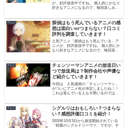
が、好評放送中ですね。 個人的にかなり
好きなアニメになるので、毎回楽しみに
しています。 そこでここでは「灼熱カバ
ディ」面白いけど、みんなも一緒でし
ょ？ つまらないなんて人はまさかいない
探偵はもう死んでいるアニメの感
アニメ
でしょ？ と、ふと思...
想は面白いorつまらない？口コミ
評判を調査していきます！
人気アニメ「探偵はもう死んでいる」ア
ニメが、好評放送中ですね。 個人的にか
なり好きなアニメになるので、毎回楽し
みにしています。 そこで今回は、「探偵
はもう死んでいる」のアニメっておもし
ろいの？みんなどう思ってるの？ つまら
チェンソーマンアニメの放送日い
アニメ
ないなんて人はまさ...
つで放送局は？制作会社や声優な
ど紹介していきます！
今回は、人気漫画の「チェンソーマン」
がついにアニメ化が決定しましたね！！
これは喜んでいる人も大勢いるのではな
いでしょうか？？ 特にジャンプ作品！ こ
れは楽しみですね~。 ここでは「チェン
ソーマン」のアニメ化は嬉しいけど、放
シグルリはおもしろい？つまらな
アニメ
送日いつで放送局...
い？感想評価口コミを紹介！
2020年10月3日から放送開始されている
「戦翼のシグルドリーヴァ」ですが、す