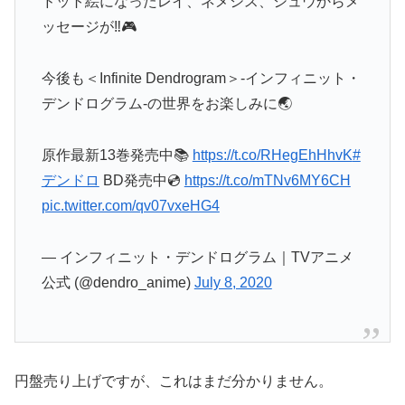
ドット絵になったレイ、ネメシス、シュウからメ
ッセージが‼🎮
今後も＜Infinite Dendrogram＞-インフィニット・
デンドログラム-の世界をお楽しみに🌏
原作最新13巻発売中📚
https://t.co/RHegEhHhvK
#
デンドロ
BD発売中💿
https://t.co/mTNv6MY6CH
pic.twitter.com/qv07vxeHG4
— インフィニット・デンドログラム｜TVアニメ
公式 (@dendro_anime)
July 8, 2020
円盤売り上げですが、これはまだ分かりません。