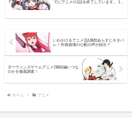
でにアニメの1話を終了しています。 1話
終了を受けて、世間の反応はどうなって
いるのでしょうか？ おもしろい？意見が
多いのか。 つまらない？意見が多いのか
を紹介して...
いわかけるアニメ2話感想あらすじネタバ
レ！作画崩壊の心配の声が続出？
ダーウィンズゲームアニメ2期続編いつな
のかを徹底調査！
ホーム
アニメ