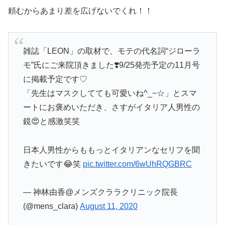
頼むからあまり差を広げないでくれ！！
雑誌「LEON」の取材で、モテの代名詞“ジローラ
モ”氏にご来院頂きました❣️9/25発売予定の11月号
に掲載予定です♡
「先生はマスクしてても可愛いね^_−☆」とスマ
ートにお褒めいただき、さすがイタリア人男性の
鏡😍と感激笑笑
日本人男性からももっとイタリアンなセリフを聞
きたいです😂笑
pic.twitter.com/6wUhRQGBRC
— 神林由香@メンズクララクリニック院長
(@mens_clara)
August 11, 2020