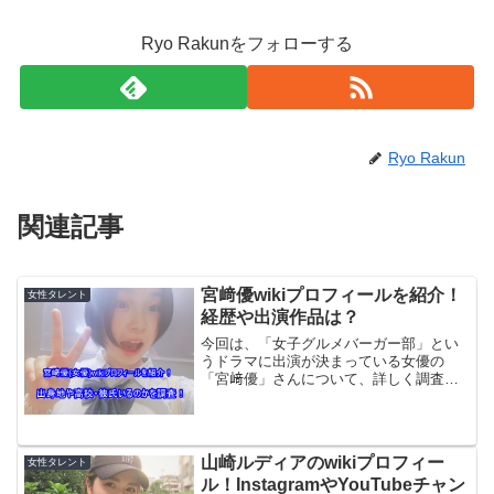
Ryo Rakunをフォローする
Ryo Rakun
関連記事
宮﨑優wikiプロフィールを紹介！
女性タレント
経歴や出演作品は？
今回は、「女子グルメバーガー部」とい
うドラマに出演が決まっている女優の
「宮﨑優」さんについて、詳しく調査し
ていきます。 とてもかわいい女優さんで
駆け出し感がすごいので、初々しくハツ
ラツとしているので、気になり調べてみ
ました。 こんな子に彼氏...
山崎ルディアのwikiプロフィー
女性タレント
ル！InstagramやYouTubeチャン