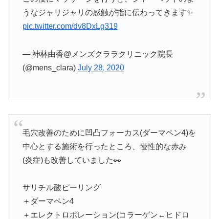
うなジャリジャリの感触が指に伝わってきます✨
pic.twitter.com/dv8DxLg319
— 神林由香@メンズクララクリニック院長
(@mens_clara)
July 28, 2020
毛穴改善のために凹凸フォーカス(ダーマペン4)を
中心とする施術を行ったところ、慢性的な赤み
(炎症)も改善していました👀
サリチル酸ピーリング
＋ダーマペン4
＋エレクトロポレーション(コラーゲン←ヒドロ