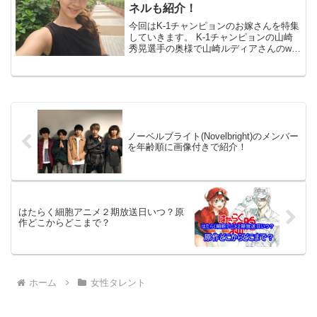
ネルも紹介！
今回はK-1チャンピョンのお嫁さんを特集
していきます。 K-1チャンピョンの山崎
秀晃選手の奥様で山崎ルディアさんのwiki
風プロフィール紹介と、Instagramや
YouTubeチャンネルも紹介していきたい
と思います。 インスタには山崎秀晃...
ノーベルブライト(Novelbright)のメンバー
を年齢順に画像付きで紹介！
はたらく細胞アニメ２期放送日いつ？原
作どこからどこまで？
ホーム
女性タレント