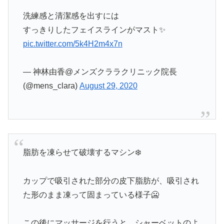
洗練感と清潔感を出すには
すっきりしたフェイスラインがマスト✨
pic.twitter.com/5k4H2m4x7n
— 神林由香@メンズクララクリニック院長
(@mens_clara)
August 29, 2020
脂肪を凍らせて破壊するマシン❄️
カップで吸引された部分の皮下脂肪が、吸引され
た形のまま凍って固まっている様子🥶
この後にマッサージを行うと、シャーベットのよ