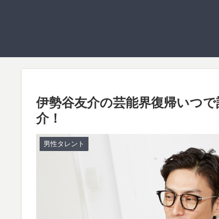
伊勢谷友介の芸能界復帰いつで
介！
男性タレント