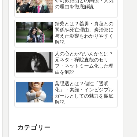
や幻影旅団との関係・人気
の理由を徹底解説
錆兎とは？義勇・真菰との
関係や死亡理由、炭治郎に
与えた影響をわかりやすく
解説
人の心とかないんかとは？
元ネタ・禪院直哉のセリ
フ・ネットミーム化した理
由を解説
葉隠透とは？個性「透明
化」・素顔・インビジブル
ガールとしての魅力を徹底
解説
カテゴリー