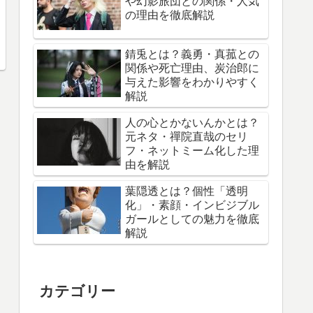
や幻影旅団との関係・人気
の理由を徹底解説
錆兎とは？義勇・真菰との
関係や死亡理由、炭治郎に
与えた影響をわかりやすく
解説
人の心とかないんかとは？
元ネタ・禪院直哉のセリ
フ・ネットミーム化した理
由を解説
葉隠透とは？個性「透明
化」・素顔・インビジブル
ガールとしての魅力を徹底
解説
カテゴリー