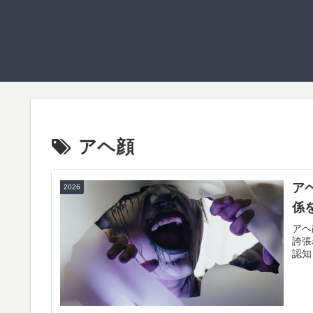
アヘ顔
ア
2026
係
アヘ
誇張
認知