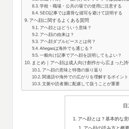
学校・職場・公共の場での使用に注意する
SEO記事では露骨な描写を避けて説明する
アヘ顔に関するよくある質問
アヘ顔とはどういう意味？
アヘ顔の由来は？
アヘ顔ダブルピースとは何？
Ahegaoは海外でも通じる？
一般向け記事でアヘ顔を説明してもよい？
まとめ｜アヘ顔は成人向け創作から広まった誇
アヘ顔の意味と特徴の振り返り
関連語や海外での広がりを理解するポイント
文脈や読者層に配慮して扱うことが重要
目
アヘ顔とは？基本的な意
アヘ顔の読み方と概