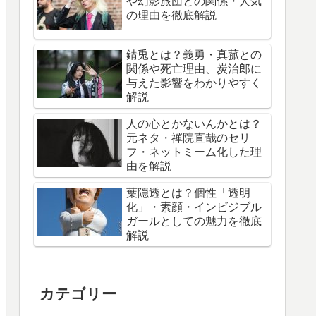
や幻影旅団との関係・人気
の理由を徹底解説
錆兎とは？義勇・真菰との
関係や死亡理由、炭治郎に
与えた影響をわかりやすく
解説
人の心とかないんかとは？
元ネタ・禪院直哉のセリ
フ・ネットミーム化した理
由を解説
葉隠透とは？個性「透明
化」・素顔・インビジブル
ガールとしての魅力を徹底
解説
カテゴリー