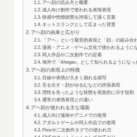
アヘ顔の読み方と概要
成人向け創作で使われる表情表現
快感や恍惚状態を誇張して描く言葉
ネットスラングとして広まった背景
アヘ顔の由来と広がり
「アヘ」という擬音的表現と「顔」の組み合
漫画・アニメ・ゲーム文化で使われるように
同人作品や二次創作での定着
海外で「Ahegao」として知られるようになっ
アヘ顔の表現上の特徴
目線や表情が大きく崩れる描写
舌を出す・顔がゆるむなどの誇張表現
理性を失ったような状態を視覚的に示す役割
通常の表情表現との違い
アヘ顔が使われる主な場面
成人向け漫画やアニメでの使用
アダルトゲームや同人作品での使用
Pixivや二次創作タグでの使われ方