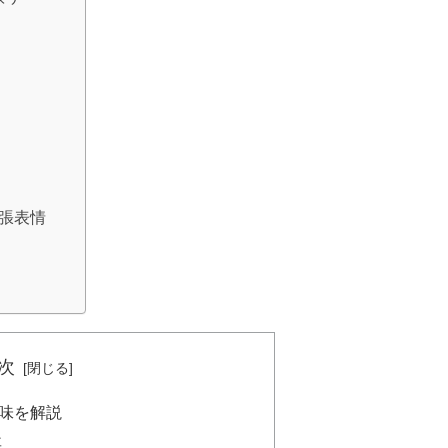
張表情
次
味を解説
要