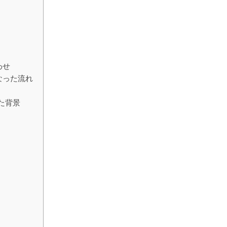
わせ
なった流れ
た背景