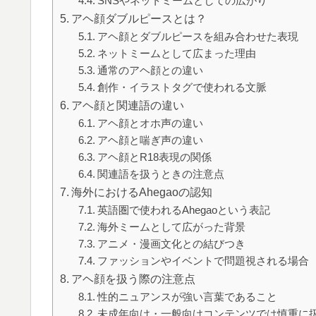
SNSやネットミームとしての広がり
アヘ顔ダブルピースとは？
アヘ顔とダブルピースを組み合わせた表現
ネットミームとして広まった理由
通常のアヘ顔との違い
創作・イラストタグで使われる文脈
アヘ顔と関連語の違い
アヘ顔とオホ声の違い
アヘ顔と喘ぎ声の違い
アヘ顔とR18表現の関係
関連語を扱うときの注意点
海外におけるAhegaoの認知
英語圏で使われるAhegaoという表記
海外ミームとして広がった背景
アニメ・漫画文化との結びつき
ファッションやイベントで問題視される場合
アヘ顔を扱う際の注意点
性的ニュアンスが強い言葉であること
未成年向け・一般向けコンテンツでは慎重に