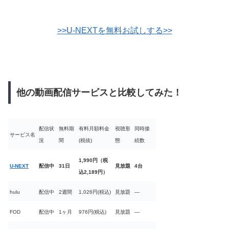
>>U-NEXTを無料お試しする>>
他の動画配信サービスと比較してみた！
配信状
無料期
有料月額料金
視聴形
同時接
サービス名
況
間
(税抜)
態
続数
1,990円（税
U-NEXT
配信中
31日
見放題
4台
込2,189円）
hulu
配信中
2週間
1,026円(税込)
見放題
―
FOD
配信中
1ヶ月
976円(税込)
見放題
―