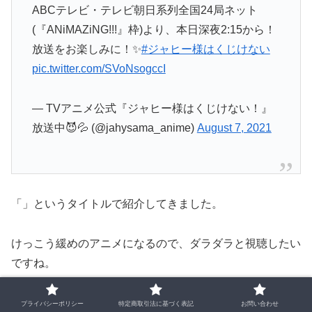
ABCテレビ・テレビ朝日系列全国24局ネット
(『ANiMAZiNG!!!』枠)より、本日深夜2:15から！
放送をお楽しみに！✨
#ジャヒー様はくじけない
pic.twitter.com/SVoNsogccI
— TVアニメ公式『ジャヒー様はくじけない！』
放送中😈💦 (@jahysama_anime)
August 7, 2021
「」というタイトルで紹介してきました。
けっこう緩めのアニメになるので、ダラダラと視聴したい
ですね。
2クールの放送は確実にありますので、長い間楽しめます
プライバシーポリシー
特定商取引法に基づく表記
お問い合わせ