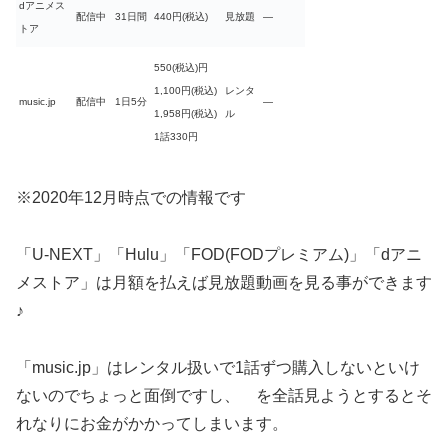
dアニメス
配信中
31日間
440円(税込)
見放題
―
トア
550(税込)円
1,100円(税込)
レンタ
music.jp
配信中
1日5分
―
1,958円(税込)
ル
1話330円
※2020年12月時点での情報です
「U-NEXT」「Hulu」「FOD(FODプレミアム)」「dアニ
メストア」は月額を払えば見放題動画を見る事ができます
♪
「music.jp」はレンタル扱いで1話ずつ購入しないといけ
ないのでちょっと面倒ですし、 を全話見ようとするとそ
れなりにお金がかかってしまいます。