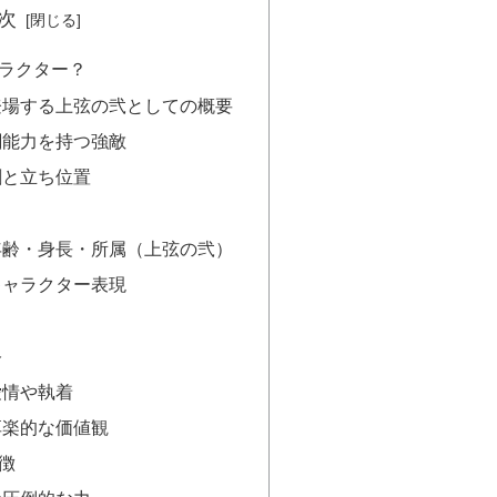
次
ラクター？
登場する上弦の弐としての概要
闘能力を持つ強敵
割と立ち位置
年齢・身長・所属（上弦の弐）
キャラクター表現
格
愛情や執着
享楽的な価値観
徴