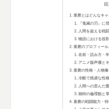
目
童磨とはどんなキャ
『鬼滅の刃』に
人間を超える戦
物語における役
童磨のプロフィール
名前・読み方・
アニメ版声優と
童磨の性格・人物像
冷酷で残虐な性
人間への歪んだ
独特の倫理観と
童磨の戦闘能力・特