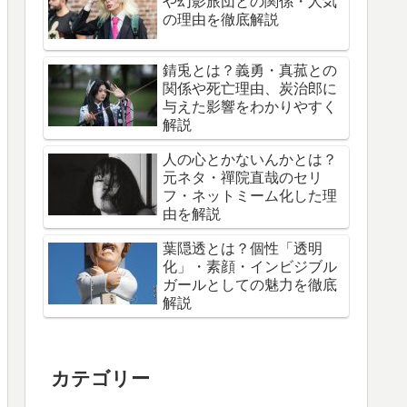
や幻影旅団との関係・人気
の理由を徹底解説
錆兎とは？義勇・真菰との
関係や死亡理由、炭治郎に
与えた影響をわかりやすく
解説
人の心とかないんかとは？
元ネタ・禪院直哉のセリ
フ・ネットミーム化した理
由を解説
葉隠透とは？個性「透明
化」・素顔・インビジブル
ガールとしての魅力を徹底
解説
カテゴリー