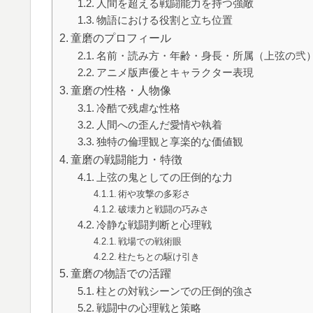
人間を超える戦闘能力を持つ強敵
物語における役割と立ち位置
童磨のプロフィール
名前・読み方・年齢・身長・所属（上弦の弐
アニメ版声優とキャラクター表現
童磨の性格・人物像
冷酷で残虐な性格
人間への歪んだ愛情や執着
独特の倫理観と享楽的な価値観
童磨の戦闘能力・特徴
上弦の鬼としての圧倒的な力
術や攻撃の多彩さ
破壊力と戦闘の巧みさ
冷静な戦闘判断と心理戦
戦場での戦術眼
柱たちとの駆け引き
童磨の物語での活躍
柱との対戦シーンでの圧倒的強さ
戦闘中の心理戦と策略