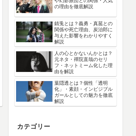
や幻影旅団との関係・人気
の理由を徹底解説
錆兎とは？義勇・真菰との
関係や死亡理由、炭治郎に
与えた影響をわかりやすく
解説
人の心とかないんかとは？
元ネタ・禪院直哉のセリ
フ・ネットミーム化した理
由を解説
葉隠透とは？個性「透明
化」・素顔・インビジブル
ガールとしての魅力を徹底
解説
カテゴリー