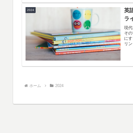
英
2024
ラ
現代
その
にす
リン
ホーム
2024