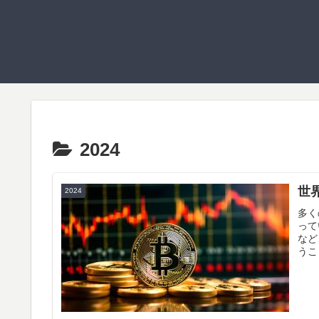
2024
世
2024
多く
って
など
うこ