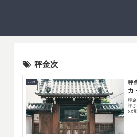
秤金次
秤
2026
力
秤金
評さ
の活