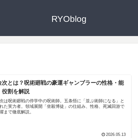
RYOblog
金次とは？呪術廻戦の豪運ギャンブラーの性格・能
・役割を解説
次は呪術廻戦の停学中の呪術師。五条悟に「並ぶ術師になる」と
れた実力者。領域展開「坐殺博徒」の仕組み、性格、死滅回游で
躍まで徹底解説。
2026.05.13