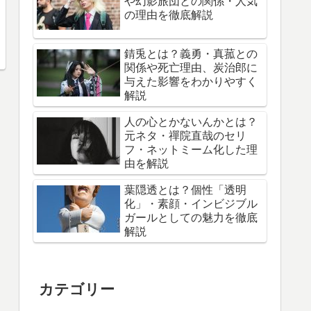
や幻影旅団との関係・人気
の理由を徹底解説
錆兎とは？義勇・真菰との
関係や死亡理由、炭治郎に
与えた影響をわかりやすく
解説
人の心とかないんかとは？
元ネタ・禪院直哉のセリ
フ・ネットミーム化した理
由を解説
葉隠透とは？個性「透明
化」・素顔・インビジブル
ガールとしての魅力を徹底
解説
カテゴリー