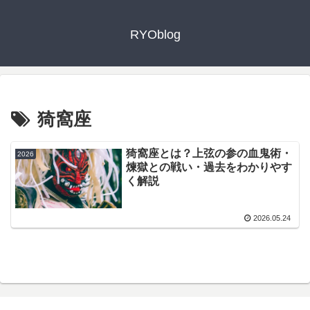
RYOblog
猗窩座
猗窩座とは？上弦の参の血鬼術・
2026
煉獄との戦い・過去をわかりやす
く解説
2026.05.24