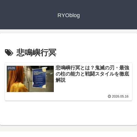
RYOblog
悲鳴嶼行冥
悲鳴嶼行冥とは？鬼滅の刃・最強
2026
の柱の能力と戦闘スタイルを徹底
解説
2026.05.16