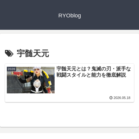
RYOblog
宇髄天元
宇髄天元とは？鬼滅の刃・派手な
2026
戦闘スタイルと能力を徹底解説
2026.05.18