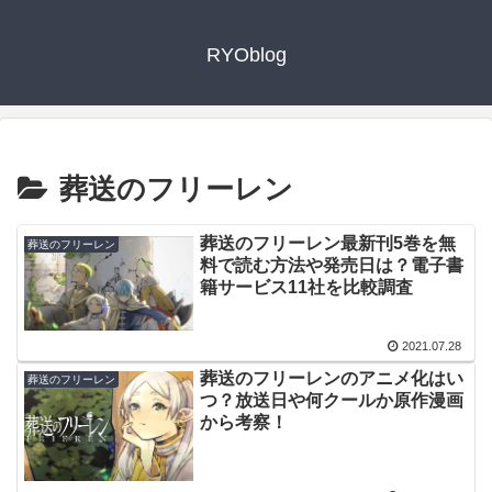
RYOblog
葬送のフリーレン
葬送のフリーレン最新刊5巻を無
葬送のフリーレン
料で読む方法や発売日は？電子書
籍サービス11社を比較調査
2021.07.28
葬送のフリーレンのアニメ化はい
葬送のフリーレン
つ？放送日や何クールか原作漫画
から考察！